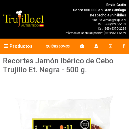
Envío Gratis
Sobre $50.000 en Gran Santiago
Despacho 48h hábiles
Email:
e-ventas@trujillo.cl
Cel:
(569) 9240-5133
Cel:
(569) 5370-2235
Información sobre su pedido:
(569) 9541-5839
Productos
QUIÉNES SOMOS
Recortes Jamón Ibérico de Cebo
Trujillo Et. Negra - 500 g.