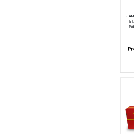
​JA
ET
PA
Pr