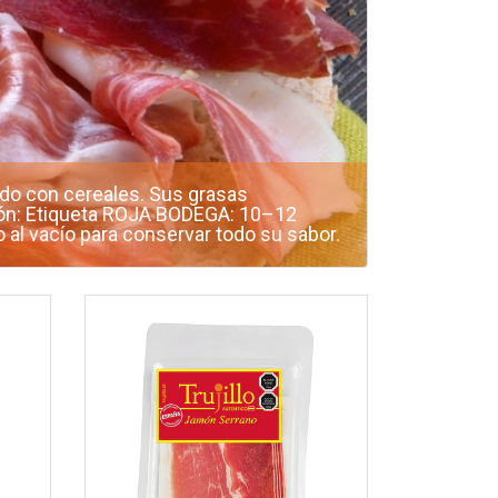
do con cereales. Sus grasas
ción: Etiqueta ROJA BODEGA: 10–12
l vacío para conservar todo su sabor.