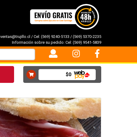
-ventas@trujillo.cl
/ Cel:
(569) 9240-5133
/
(569) 5370-2235
Información sobre su pedido: Cel:
(569) 9541-5839
$0