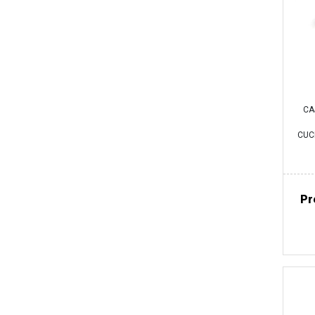
CA
CUCH
Pr