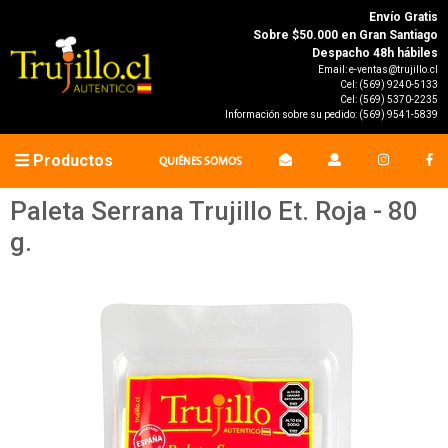
Envío Gratis
Sobre $50.000 en Gran Santiago
Despacho 48h hábiles
Email:
e-ventas@trujillo.cl
Cel:
(569) 9240-5133
Cel:
(569) 5370-2235
Información sobre su pedido:
(569) 9541-5839
Productos
QUIÉNES SOMOS
Paleta Serrana Trujillo Et. Roja - 80
g.