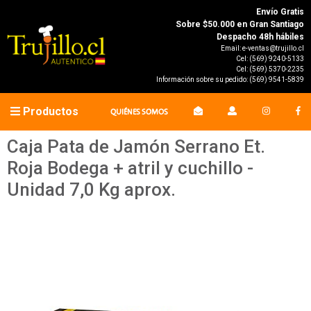
Envío Gratis
Sobre $50.000 en Gran Santiago
Despacho 48h hábiles
Email:
e-ventas@trujillo.cl
Cel:
(569) 9240-5133
Cel:
(569) 5370-2235
Información sobre su pedido:
(569) 9541-5839
Productos
QUIÉNES SOMOS
Caja Pata de Jamón Serrano Et.
Roja Bodega + atril y cuchillo -
Unidad 7,0 Kg aprox.