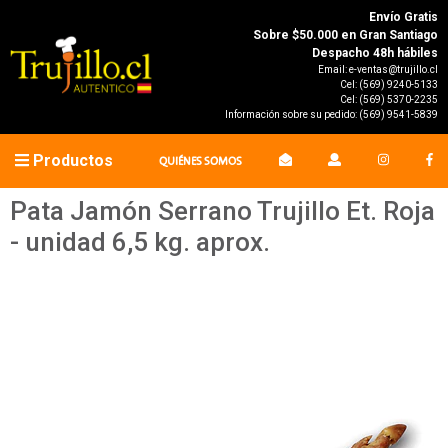
Envío Gratis
Sobre $50.000 en Gran Santiago
Despacho 48h hábiles
Email:
e-ventas@trujillo.cl
Cel:
(569) 9240-5133
Cel:
(569) 5370-2235
Información sobre su pedido:
(569) 9541-5839
Productos
QUIÉNES SOMOS
Pata Jamón Serrano Trujillo Et. Roja
- unidad 6,5 kg. aprox.