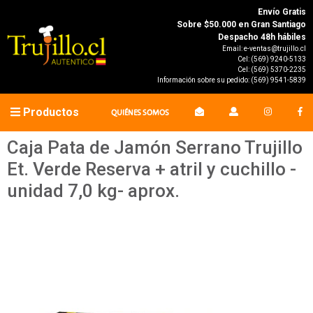
Envío Gratis
Sobre $50.000 en Gran Santiago
Despacho 48h hábiles
Email:
e-ventas@trujillo.cl
Cel:
(569) 9240-5133
Cel:
(569) 5370-2235
Información sobre su pedido:
(569) 9541-5839
Productos
QUIÉNES SOMOS
Caja Pata de Jamón Serrano Trujillo
Et. Verde Reserva + atril y cuchillo -
unidad 7,0 kg- aprox.