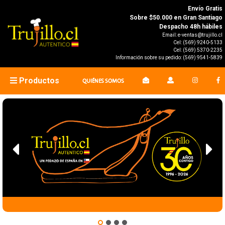
Envío Gratis
Sobre $50.000 en Gran Santiago
Despacho 48h hábiles
Email:
e-ventas@trujillo.cl
Cel:
(569) 9240-5133
Cel:
(569) 5370-2235
Información sobre su pedido:
(569) 9541-5839
Productos
QUIÉNES SOMOS
Previous
N