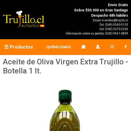
Envío Gratis
Sobre $50.000 en Gran Santiago
Despacho 48h hábiles
Email:
e-ventas@trujillo.cl
Cel:
(569) 9240-5133
Cel:
(569) 5370-2235
Información sobre su pedido:
(569) 9541-5839
Productos
QUIÉNES SOMOS
Aceite de Oliva Virgen Extra Trujillo -
Botella 1 lt.