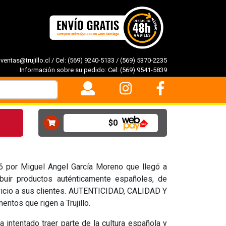
-ventas@trujillo.cl
/ Cel:
(569) 9240-5133
/
(569) 5370-2235
Información sobre su pedido: Cel:
(569) 9541-5839
$0
96 por Miguel Angel García Moreno que llegó a
buir productos auténticamente españoles, de
rvicio a sus clientes. AUTENTICIDAD, CALIDAD Y
ntos que rigen a Trujillo.
a intentado traer parte de la cultura española y