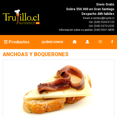
Envío Gratis
Sobre $50.000 en Gran Santiago
Despacho 48h hábiles
Email:
e-ventas@trujillo.cl
Cel:
(569) 9240-5133
Cel:
(569) 5370-2235
Información sobre su pedido:
(569) 9541-5839
Productos
QUIÉNES SOMOS
ANCHOAS Y BOQUERONES