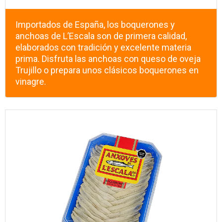
Importados de España, los boquerones y
anchoas de L’Escala son de primera calidad,
elaborados con tradición y excelente materia
prima. Disfruta las anchoas con queso de oveja
Trujillo o prepara unos clásicos boquerones en
vinagre.