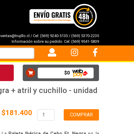
-ventas@trujillo.cl
/ Cel:
(569) 9240-5133
/
(569) 5370-2235
Información sobre su pedido: Cel:
(569) 9541-5839
$0
ra + atril y cuchillo - unidad
$181.400
COMPRAR
La
Paleta Ibérica
de Cebo Et. Negra
es la