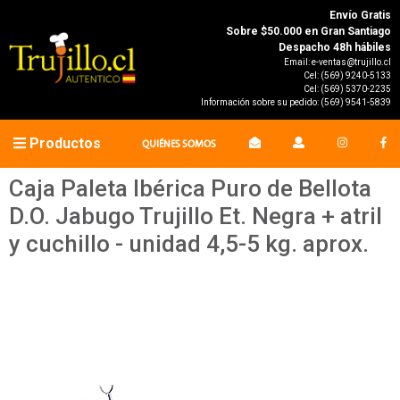
Envío Gratis
Sobre $50.000 en Gran Santiago
Despacho 48h hábiles
Email:
e-ventas@trujillo.cl
Cel:
(569) 9240-5133
Cel:
(569) 5370-2235
Información sobre su pedido:
(569) 9541-5839
Productos
QUIÉNES SOMOS
Caja Paleta Ibérica Puro de Bellota
D.O. Jabugo Trujillo Et. Negra + atril
y cuchillo - unidad 4,5-5 kg. aprox.