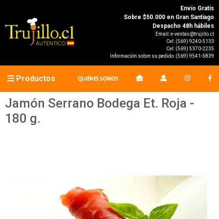
Envío Gratis
Sobre $50.000 en Gran Santiago
Despacho 48h hábiles
Email:
e-ventas@trujillo.cl
Cel:
(569) 9240-5133
Cel:
(569) 5370-2235
Información sobre su pedido:
(569) 9541-5839
Productos
QUIÉNES SOMOS
Jamón Serrano Bodega Et. Roja -
180 g.