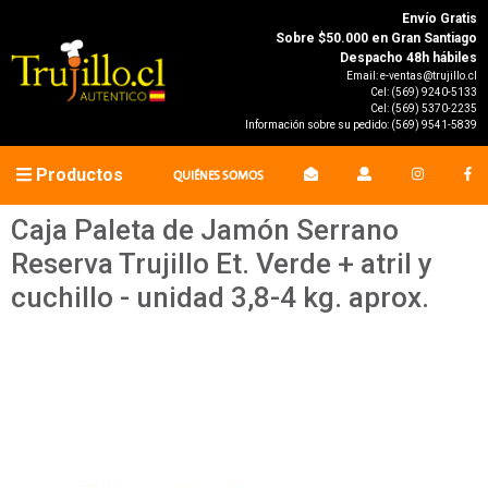
Envío Gratis
Sobre $50.000 en Gran Santiago
Despacho 48h hábiles
Email:
e-ventas@trujillo.cl
Cel:
(569) 9240-5133
Cel:
(569) 5370-2235
Información sobre su pedido:
(569) 9541-5839
Productos
QUIÉNES SOMOS
Caja Paleta de Jamón Serrano
Reserva Trujillo Et. Verde + atril y
cuchillo - unidad 3,8-4 kg. aprox.