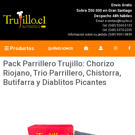
Envío Gratis
Sobre $50.000 en Gran Santiago
Despacho 48h hábiles
Email:
e-ventas@trujillo.cl
Cel:
(569) 9240-5133
Cel:
(569) 5370-2235
Información sobre su pedido:
(569) 9541-5839
Productos
QUIÉNES SOMOS
Pack Parrillero Trujillo: Chorizo
Riojano, Trio Parrillero, Chistorra,
Butifarra y Diablitos Picantes