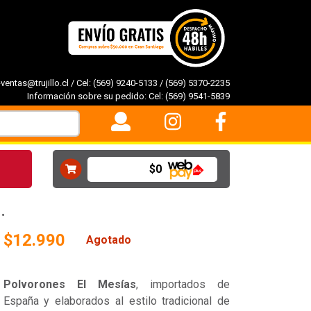
-ventas@trujillo.cl
/ Cel:
(569) 9240-5133
/
(569) 5370-2235
Información sobre su pedido: Cel:
(569) 9541-5839
$0
.
$12.990
Agotado
Polvorones El Mesías
, importados de
España y elaborados al estilo tradicional de