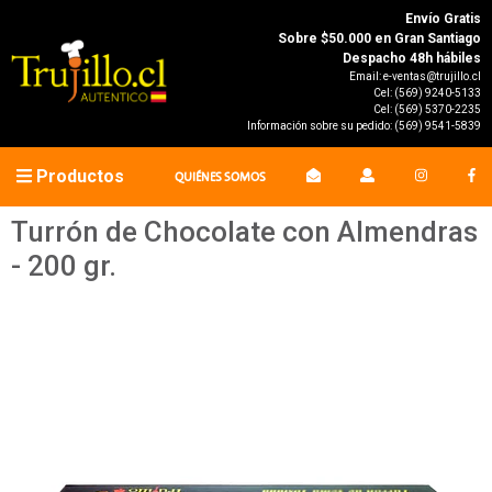
Envío Gratis
Sobre $50.000 en Gran Santiago
Despacho 48h hábiles
Email:
e-ventas@trujillo.cl
Cel:
(569) 9240-5133
Cel:
(569) 5370-2235
Información sobre su pedido:
(569) 9541-5839
Productos
QUIÉNES SOMOS
Turrón de Chocolate con Almendras
- 200 gr.