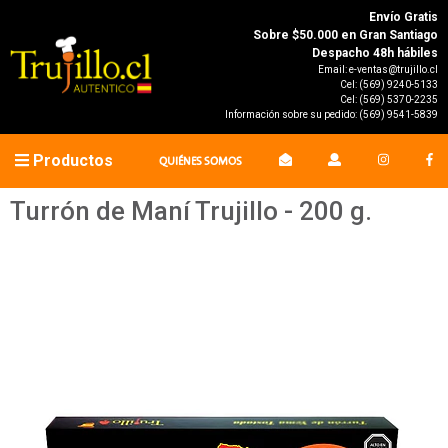
Envío Gratis
Sobre $50.000 en Gran Santiago
Despacho 48h hábiles
Email:
e-ventas@trujillo.cl
Cel:
(569) 9240-5133
Cel:
(569) 5370-2235
Información sobre su pedido:
(569) 9541-5839
Productos
QUIÉNES SOMOS
Turrón de Maní Trujillo - 200 g.