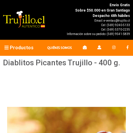
Envío Gratis
Sobre $50.000 en Gran Santiago
Despacho 48h hábiles
Email:
e-ventas@trujillo.cl
Cel:
(569) 9240-5133
Cel:
(569) 5370-2235
Información sobre su pedido:
(569) 9541-5839
Productos
QUIÉNES SOMOS
Diablitos Picantes Trujillo - 400 g.