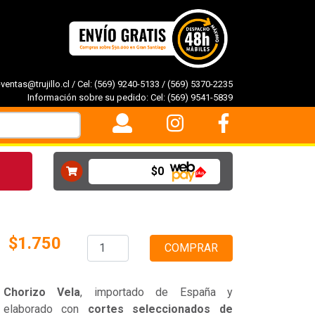
-ventas@trujillo.cl
/ Cel:
(569) 9240-5133
/
(569) 5370-2235
Información sobre su pedido: Cel:
(569) 9541-5839
$0
$1.750
COMPRAR
Chorizo Vela
, importado de España y
elaborado con
cortes seleccionados de