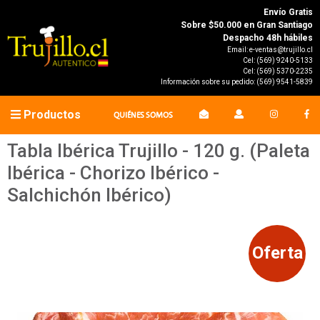
Envío Gratis
Sobre $50.000 en Gran Santiago
Despacho 48h hábiles
Email:
e-ventas@trujillo.cl
Cel:
(569) 9240-5133
Cel:
(569) 5370-2235
Información sobre su pedido:
(569) 9541-5839
Productos
QUIÉNES SOMOS
Tabla Ibérica Trujillo - 120 g. (Paleta
Ibérica - Chorizo Ibérico -
Salchichón Ibérico)
Oferta