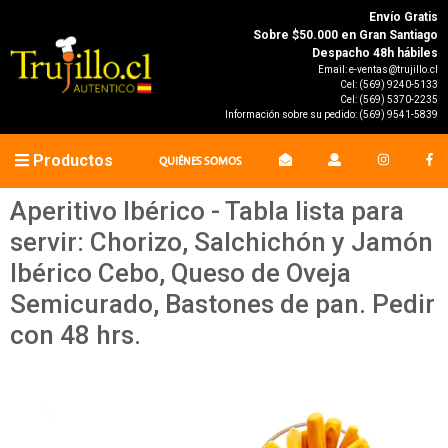
Envío Gratis
Sobre $50.000 en Gran Santiago
Despacho 48h hábiles
Email:
e-ventas@trujillo.cl
Cel:
(569) 9240-5133
Cel:
(569) 5370-2235
Información sobre su pedido:
(569) 9541-5839
Productos
QUIÉNES SOMOS
Aperitivo Ibérico - Tabla lista para
servir: Chorizo, Salchichón y Jamón
Ibérico Cebo, Queso de Oveja
Semicurado, Bastones de pan. Pedir
con 48 hrs.