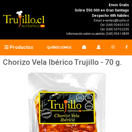
Envío Gratis
Sobre $50.000 en Gran Santiago
Despacho 48h hábiles
Email:
e-ventas@trujillo.cl
Cel:
(569) 9240-5133
Cel:
(569) 5370-2235
Información sobre su pedido:
(569) 9541-5839
Productos
QUIÉNES SOMOS
Chorizo Vela Ibérico Trujillo - 70 g.