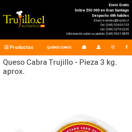
Envío Gratis
Sobre $50.000 en Gran Santiago
Despacho 48h hábiles
Email:
e-ventas@trujillo.cl
Cel:
(569) 9240-5133
Cel:
(569) 5370-2235
Información sobre su pedido:
(569) 9541-5839
Productos
QUIÉNES SOMOS
Queso Cabra Trujillo - Pieza 3 kg.
aprox.