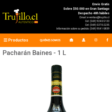
Envío Gratis
Sobre $50.000 en Gran Santiago
Despacho 48h hábiles
Email:
e-ventas@trujillo.cl
Cel:
(569) 9240-5133
Cel:
(569) 5370-2235
Información sobre su pedido:
(569) 9541-5839
Productos
QUIÉNES SOMOS
Pacharán Baines - 1 L