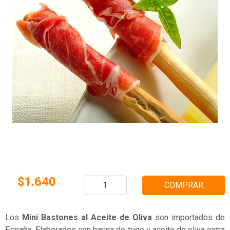
$1.640
COMPRAR
Los
Mini Bastones al
Aceite de Oliva
son importados de
España
.
Elaborados con harina de trigo y aceite de oliva extra