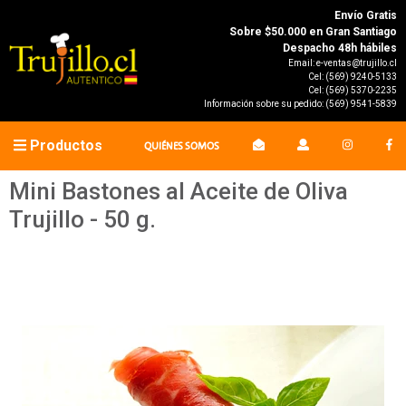
Envío Gratis
Sobre $50.000 en Gran Santiago
Despacho 48h hábiles
Email:
e-ventas@trujillo.cl
Cel:
(569) 9240-5133
Cel:
(569) 5370-2235
Información sobre su pedido:
(569) 9541-5839
Productos
QUIÉNES SOMOS
Mini Bastones al Aceite de Oliva
Trujillo - 50 g.