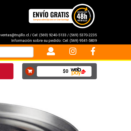
-ventas@trujillo.cl
/ Cel:
(569) 9240-5133
/
(569) 5370-2235
Información sobre su pedido: Cel:
(569) 9541-5839
$0