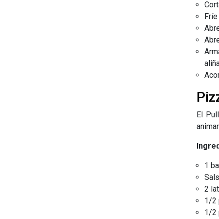
Cort
Fríe
Abre
Abre
Arma
aliñ
Acom
Piz
El Pul
animam
Ingre
1 ba
Sal
2 la
1/2 
1/2 