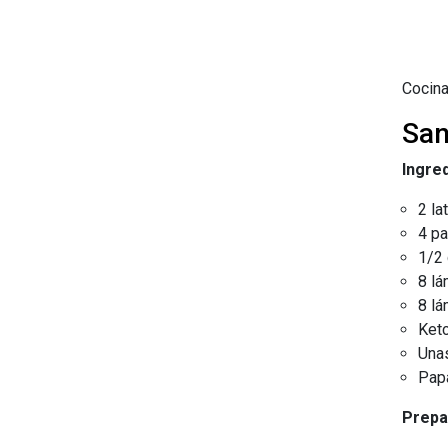
Cocina
Sa
Ingre
2 la
4 pa
1/2 
8 l
8 l
Ket
Unas
Papa
Prepa