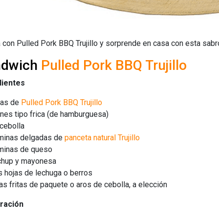
 con Pulled Pork BBQ Trujillo y sorprende en casa con esta sa
ndwich
Pulled Pork BBQ Trujillo
dientes
tas de
Pulled Pork BBQ Trujillo
nes tipo frica (de hamburguesa)
cebolla
áminas delgadas de
panceta natural Trujillo
áminas de queso
chup y mayonesa
 hojas de lechuga o berros
s fritas de paquete o aros de cebolla, a elección
ración