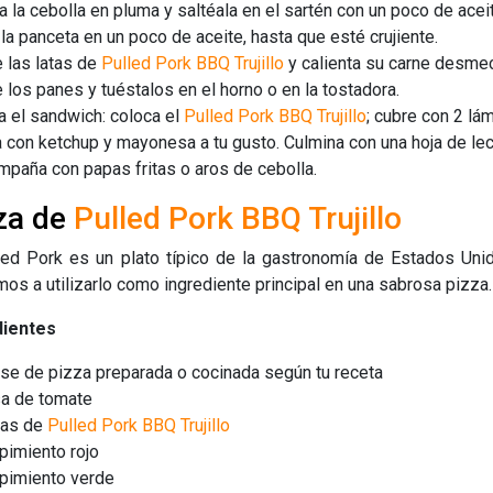
a la cebolla en pluma y saltéala en el sartén con un poco de acei
 la panceta en un poco de aceite, hasta que esté crujiente.
 las latas de
Pulled Pork BBQ Trujillo
y calienta su carne desme
 los panes y tuéstalos en el horno o en la tostadora.
 el sandwich: coloca el
Pulled Pork BBQ Trujillo
; cubre con 2 lá
a con ketchup y mayonesa a tu gusto. Culmina con una hoja de le
paña con papas fritas o aros de cebolla.
za de
Pulled Pork BBQ Trujillo
led Pork es un plato típico de la gastronomía de Estados Uni
os a utilizarlo como ingrediente principal en una sabrosa pizza.
dientes
se de pizza preparada o cocinada según tu receta
sa de tomate
tas de
Pulled Pork BBQ Trujillo
pimiento rojo
pimiento verde