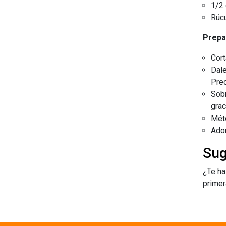
1/2 
Rúc
Prepa
Cort
Dale
Prec
Sobr
grac
Méte
Ador
Sug
¿Te ha
primer